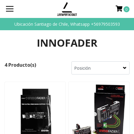
0
Ubicación Santiago de Chile, Whatsapp +56979503593
INNOFADER
4 Producto(s)