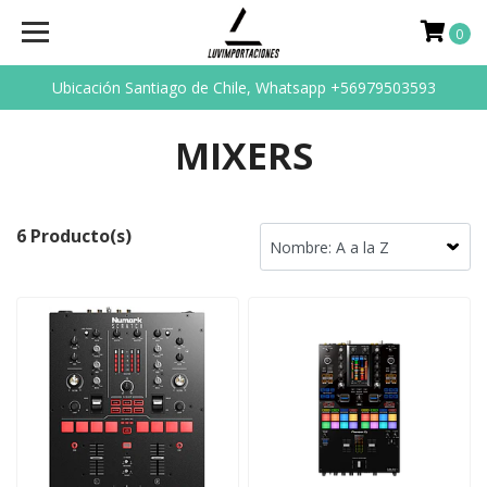
0
Ubicación Santiago de Chile, Whatsapp +56979503593
MIXERS
6 Producto(s)