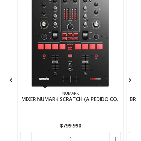
NUMARK
MIXER NUMARK SCRATCH (A PEDIDO CO..
BRAZ
$799.990
-
+
-