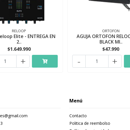
RELOOP
ORTOFON
eloop Elite - ENTREGA EN
AGUJA ORTOFON RELO
2..
BLACK MI..
$1.649.990
$47.990
+
-
+
Menú
nes@gmail.com
Contacto
93
Politica de reembolso