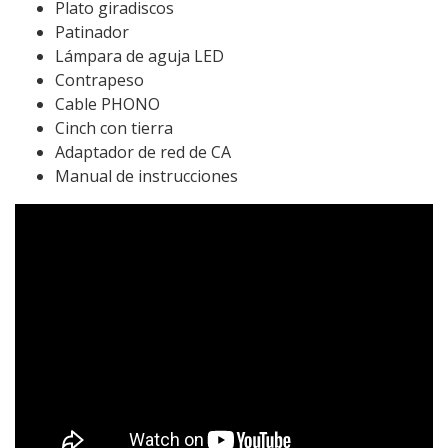
Plato giradiscos
Patinador
Lámpara de aguja LED
Contrapeso
Cable PHONO
Cinch con tierra
Adaptador de red de CA
Manual de instrucciones