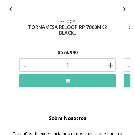
RELOOP
TORNAMESA RELOOP RP 7000MK2
CD
BLACK..
$674.990
-
+
-
Sobre Nosotros
Tras años de experiencia nos dimos cuenta que nuestro